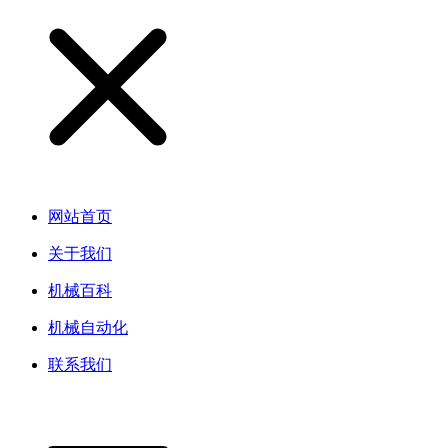
网站首页
关于我们
机械百科
机械自动化
联系我们