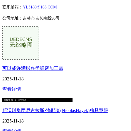
联系邮箱：
YL3180@163.COM
公司地址：吉林市吉长南线98号
可以或许满脚各类细密加工需
2025-11-18
查看详情
斯沃琪集团尼古拉斯•海耶克(NicolasHayek)独具慧眼
2025-11-18