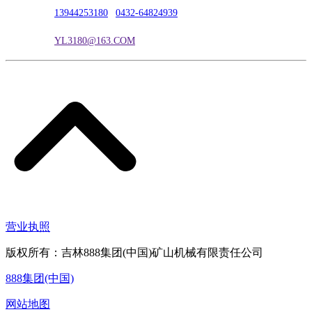
联系电话：
13944253180
|
0432-64824939
电子邮箱：
YL3180@163.COM
营业执照
版权所有：吉林888集团(中国)矿山机械有限责任公司
888集团(中国)
网站地图