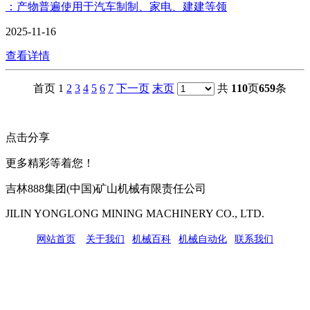
：产物普遍使用于汽车制制、家电、建建等领
2025-11-16
查看详情
首页 1
2
3
4
5
6
7
下一页
末页
共
110
页
659
条
点击分享
更多精彩等着您！
吉林888集团(中国)矿山机械有限责任公司
JILIN YONGLONG MINING MACHINERY CO., LTD.
网站首页
|
关于我们
|
机械百科
|
机械自动化
|
联系我们
公司地址：吉林市吉长南线98号
联系人：吴冰