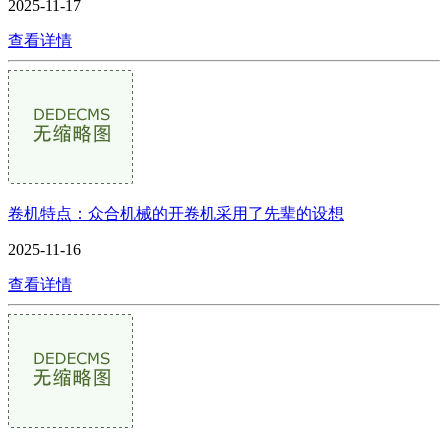
2025-11-17
查看详情
卷机特点：众合机械的开卷机采用了先辈的设想
2025-11-16
查看详情