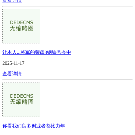
查看详情
让本人...将军的荣耀3钢铁号令中
2025-11-17
查看详情
你看我们良多创业者都比力年