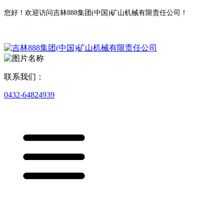
您好！欢迎访问吉林888集团(中国)矿山机械有限责任公司！
联系我们：
0432-64824939