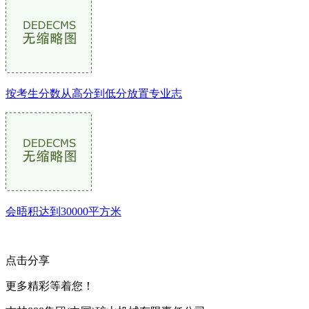
按考生分数从高分到低分放置专业志
会晤积达到30000平方米
点击分享
更多精彩等着您！