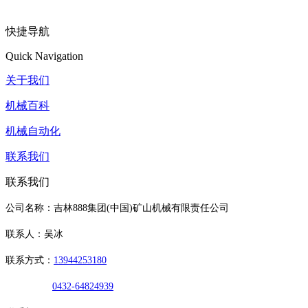
快捷导航
Quick Navigation
关于我们
机械百科
机械自动化
联系我们
联系我们
公司名称：吉林888集团(中国)矿山机械有限责任公司
联系人：吴冰
联系方式：
13944253180
0432-64824939