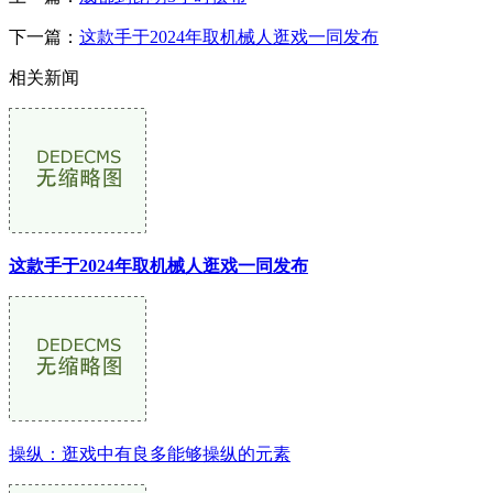
下一篇：
这款手于2024年取机械人逛戏一同发布
相关新闻
这款手于2024年取机械人逛戏一同发布
操纵：逛戏中有良多能够操纵的元素