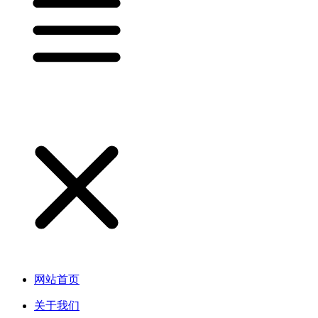
网站首页
关于我们