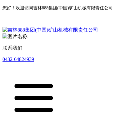
您好！欢迎访问吉林888集团(中国)矿山机械有限责任公司！
联系我们：
0432-64824939