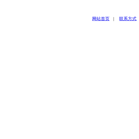
网站首页
|
联系方式