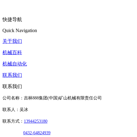
快捷导航
Quick Navigation
关于我们
机械百科
机械自动化
联系我们
联系我们
公司名称：吉林888集团(中国)矿山机械有限责任公司
联系人：吴冰
联系方式：
13944253180
0432-64824939