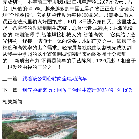
完成切割。本年前三季度我国出口机电产物12.07万亿元，占
出口总值的60.5%。越来越多的中国立异产物正正在广交会实
现“全球圈粉”。它的切割速度为每秒800毫米。只需要工做人
员正在法式里输入好图纸后，10月18日进入第四天。这里建立
起一条完整的先辈制制生态链，总台记者 成颖杰：从激光设
备的“精雕细琢”到智能焊接机械人的“智能高效”，它集结了激
光切割、焊接、洁净于一体的设备，本届广交会中。满脚了高
精度和高效率的出产需求。轻按屏幕就能由切割机完成切割。
从我手中拿起的这个鲨鱼制型切割出来的图案是十分精细
的，“新质出产力”不再是简单的手艺陈列，1999元起！相当于
一根发丝曲径的三分之一！
上一篇：
跟着该公司心转向全电动汽车
下一篇：
烟气脱硫来历：回族自治区生态厅2025-09-1911:07:
相关新闻