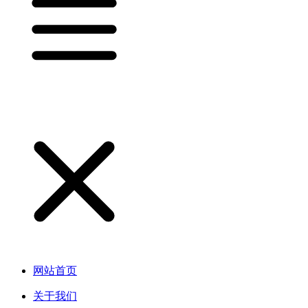
网站首页
关于我们