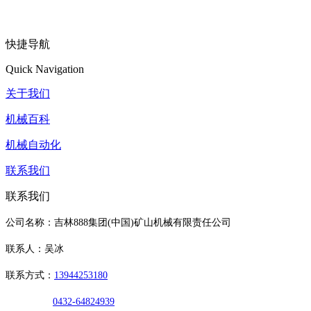
快捷导航
Quick Navigation
关于我们
机械百科
机械自动化
联系我们
联系我们
公司名称：吉林888集团(中国)矿山机械有限责任公司
联系人：吴冰
联系方式：
13944253180
0432-64824939