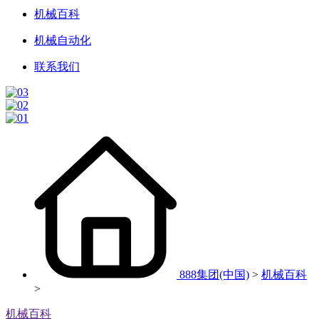
机械百科
机械自动化
联系我们
888集团(中国)
>
机械百科
>
机械百科