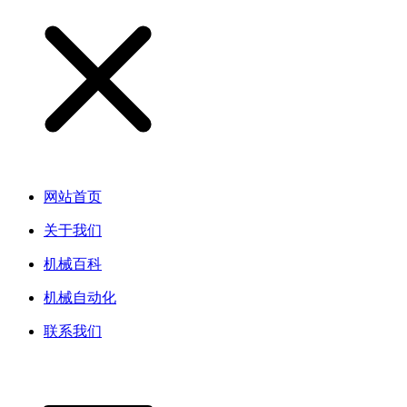
网站首页
关于我们
机械百科
机械自动化
联系我们