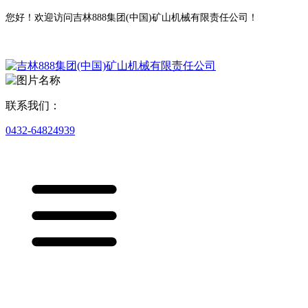
您好！欢迎访问吉林888集团(中国)矿山机械有限责任公司！
联系我们：
0432-64824939