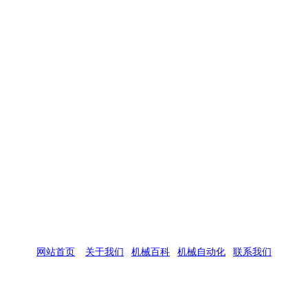
网站首页
|
关于我们
|
机械百科
|
机械自动化
|
联系我们