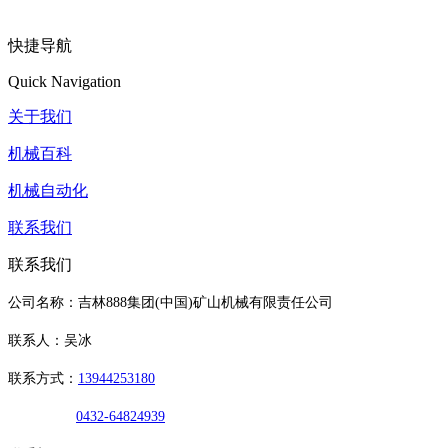
快捷导航
Quick Navigation
关于我们
机械百科
机械自动化
联系我们
联系我们
公司名称：吉林888集团(中国)矿山机械有限责任公司
联系人：吴冰
联系方式：
13944253180
0432-64824939