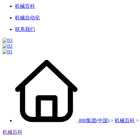
机械百科
机械自动化
联系我们
888集团(中国)
>
机械百科
>
机械百科