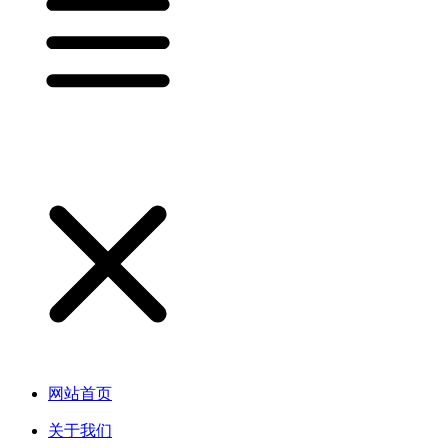
网站首页
关于我们