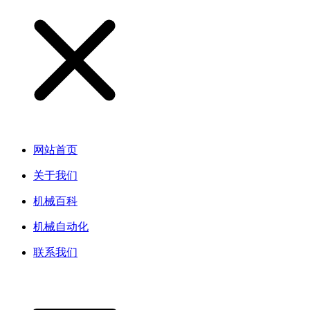
网站首页
关于我们
机械百科
机械自动化
联系我们