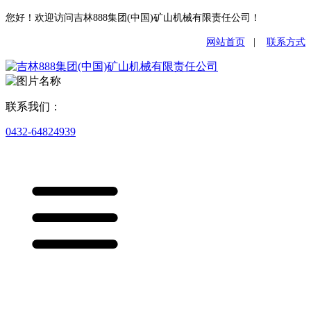
您好！欢迎访问吉林888集团(中国)矿山机械有限责任公司！
网站首页
|
联系方式
联系我们：
0432-64824939