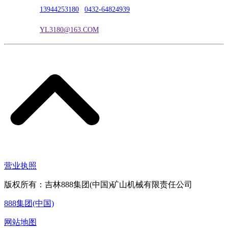
联系电话：
13944253180
|
0432-64824939
电子邮箱：
YL3180@163.COM
营业执照
版权所有：吉林888集团(中国)矿山机械有限责任公司
888集团(中国)
网站地图