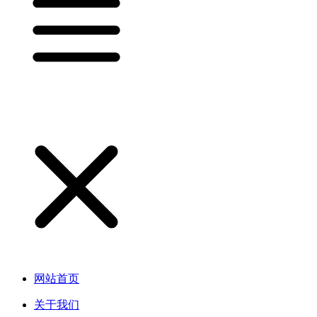
网站首页
关于我们