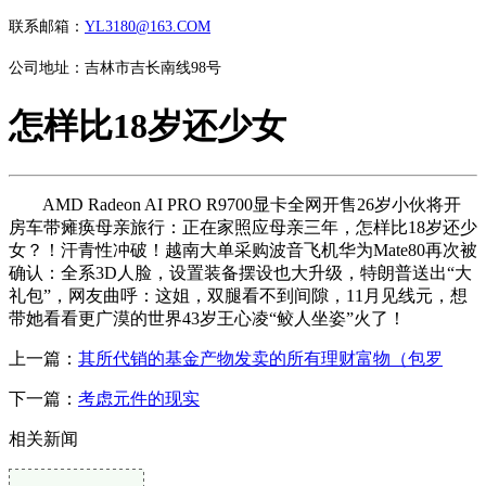
联系邮箱：
YL3180@163.COM
公司地址：吉林市吉长南线98号
怎样比18岁还少女
AMD Radeon AI PRO R9700显卡全网开售26岁小伙将开
房车带瘫痪母亲旅行：正在家照应母亲三年，怎样比18岁还少
女？！汗青性冲破！越南大单采购波音飞机华为Mate80再次被
确认：全系3D人脸，设置装备摆设也大升级，特朗普送出“大
礼包”，网友曲呼：这姐，双腿看不到间隙，11月见线元，想
带她看看更广漠的世界43岁王心凌“鲛人坐姿”火了！
上一篇：
其所代销的基金产物发卖的所有理财富物（包罗
下一篇：
考虑元件的现实
相关新闻