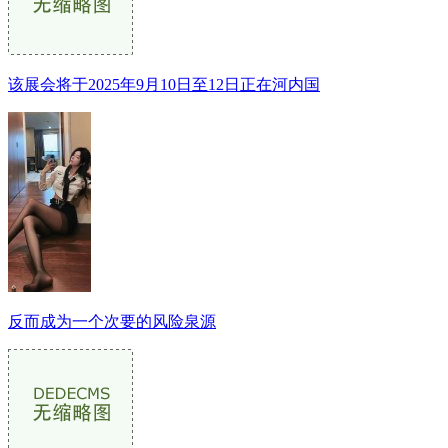
该展会将于2025年9月10日至12日正在河内国
反而成为一个次要的风险泉源