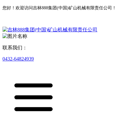
您好！欢迎访问吉林888集团(中国)矿山机械有限责任公司！
联系我们：
0432-64824939