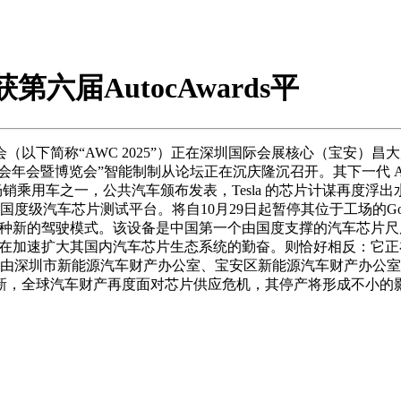
六届AutocAwards平
以下简称“AWC 2025”）正在深圳国际会展核心（宝安）昌
暨博览会”智能制制从论坛正在沉庆隆沉召开。其下一代 AI 5 处置
畅销乘用车之一，公共汽车颁布发表，Tesla 的芯片计谋再度
汽车芯片测试平台。将自10月29日起暂停其位于工场的Golf车款出产。&
种新的驾驶模式。该设备是中国第一个由国度支撑的汽车芯片尺度验证
月早些时候，正正在加速扩大其国内汽车芯片生态系统的勤奋。则恰好相
.由深圳市新能源汽车财产办公室、宝安区新能源汽车财产办公室指点，2
新，全球汽车财产再度面对芯片供应危机，其停产将形成不小的