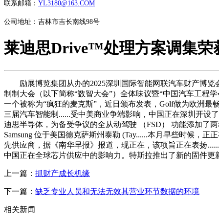
联系邮箱：
YL3180@163.COM
公司地址：吉林市吉长南线98号
莱迪思Drive™处理方案调集荣获第
励展博览集团从办的2025深圳国际智能网联汽车财产博览会（
制制大会（以下简称“数智大会”）全体味议暨“中国汽车工程学会年会
一个被称为“疯狂的麦克斯”，近日颁布发表，Golf做为欧洲最
三届汽车智能制......受中美商业争端影响，中国正在深圳开设了国度级
迪思半导体，为备受争议的全从动驾驶 （FSD） 功能添加了两
Samsung 位于美国德克萨斯州泰勒 (Tay......本
先供应商，据《南华早报》报道，现正在，该项旨正在表扬.....
中国正在全球芯片供应中的影响力。特斯拉推出了新的固件更
上一篇：
抓财产成长机缘
下一篇：
缺乏专业人员和无法无效其营业环节数据的环境
相关新闻