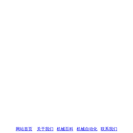
网站首页
|
关于我们
|
机械百科
|
机械自动化
|
联系我们