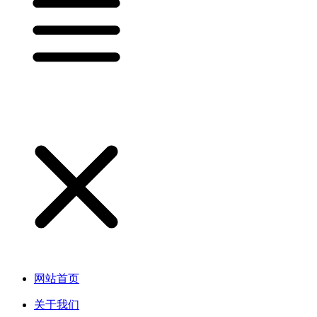
网站首页
关于我们