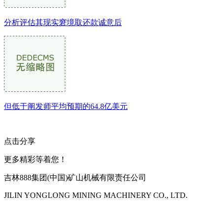
分析评估其现实窘境取还款诚意后
但低于阐发师平均预期的64.8亿美元
点击分享
更多精彩等着您！
吉林888集团(中国)矿山机械有限责任公司
JILIN YONGLONG MINING MACHINERY CO., LTD.