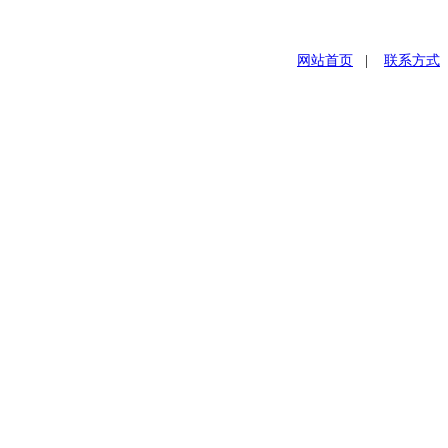
网站首页
|
联系方式