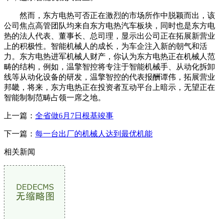
然而，东方电热可否正在激烈的市场所作中脱颖而出，该
公司焦点高管团队均来自东方电热汽车板块，同时也是东方电
热的法人代表、董事长、总司理，显示出公司正在拓展新营业
上的积极性。智能机械人的成长，为车企注入新的朝气和活
力。东方电热进军机械人财产，你认为东方电热正在机械人范
畴的结构，例如，温擎智控将专注于智能机械手、从动化拆卸
线等从动化设备的研发，温擎智控的代表报酬谭伟，拓展营业
邦畿，将来，东方电热正在投资者互动平台上暗示，无望正在
智能制制范畴占领一席之地。
上一篇：
全省做6月7日根基竣事
下一篇：
每一台出厂的机械人达到最优机能
相关新闻