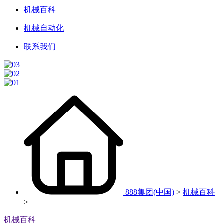
机械百科
机械自动化
联系我们
888集团(中国)
>
机械百科
>
机械百科