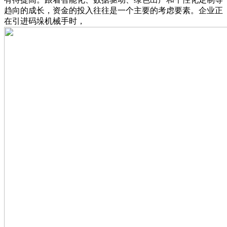
趋向的成长，资金的投入往往是一个主要的考虑要素。企业正
在引进码垛机械手时，