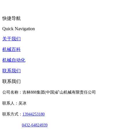
快捷导航
Quick Navigation
关于我们
机械百科
机械自动化
联系我们
联系我们
公司名称：吉林888集团(中国)矿山机械有限责任公司
联系人：吴冰
联系方式：
13944253180
0432-64824939