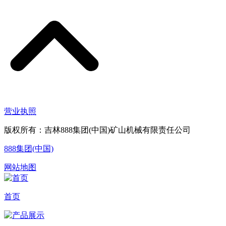
营业执照
版权所有：吉林888集团(中国)矿山机械有限责任公司
888集团(中国)
网站地图
首页