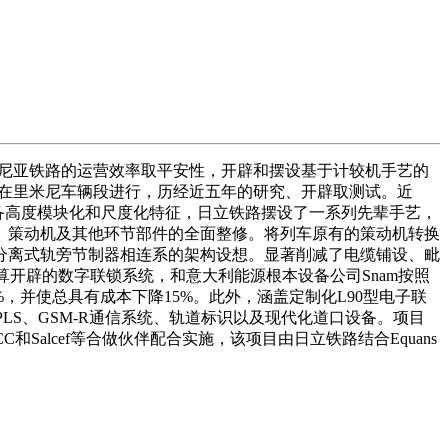
尼亚铁路的运营效率取平安性，开辟和摆设基于计较机手艺的
FS正在里米尼车辆段进行，历经近五年的研究、开辟取测试。近
备高度模块化和尺度化特征，日立铁路摆设了一系列先辈手艺，
统、策动机及其他环节部件的全面整修。将列车原有的策动机转换
取分离式轨旁节制器相连系的架构设想。显著削减了电缆铺设、毗
s打算开辟的数字联锁系统，和意大利能源根本设备公司Snam按照
，并使总具有成本下降15%。此外，涵盖定制化L90型电子联
MPLS、GSM-R通信系统、轨道标识以及现代化道口设备。项目
C和Salcef等合做伙伴配合实施，该项目由日立铁路结合Equans