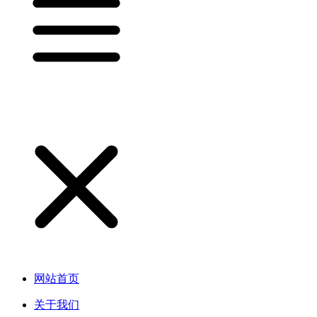
网站首页
关于我们