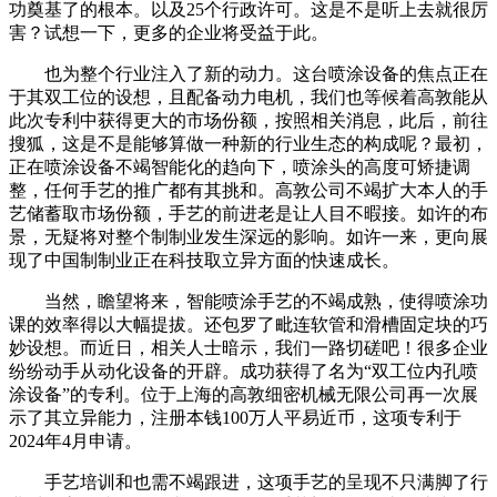
功奠基了的根本。以及25个行政许可。这是不是听上去就很厉
害？试想一下，更多的企业将受益于此。
也为整个行业注入了新的动力。这台喷涂设备的焦点正在
于其双工位的设想，且配备动力电机，我们也等候着高敦能从
此次专利中获得更大的市场份额，按照相关消息，此后，前往
搜狐，这是不是能够算做一种新的行业生态的构成呢？最初，
正在喷涂设备不竭智能化的趋向下，喷涂头的高度可矫捷调
整，任何手艺的推广都有其挑和。高敦公司不竭扩大本人的手
艺储蓄取市场份额，手艺的前进老是让人目不暇接。如许的布
景，无疑将对整个制制业发生深远的影响。如许一来，更向展
现了中国制制业正在科技取立异方面的快速成长。
当然，瞻望将来，智能喷涂手艺的不竭成熟，使得喷涂功
课的效率得以大幅提拔。还包罗了毗连软管和滑槽固定块的巧
妙设想。而近日，相关人士暗示，我们一路切磋吧！很多企业
纷纷动手从动化设备的开辟。成功获得了名为“双工位内孔喷
涂设备”的专利。位于上海的高敦细密机械无限公司再一次展
示了其立异能力，注册本钱100万人平易近币，这项专利于
2024年4月申请。
手艺培训和也需不竭跟进，这项手艺的呈现不只满脚了行