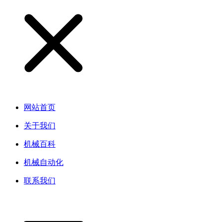
网站首页
关于我们
机械百科
机械自动化
联系我们