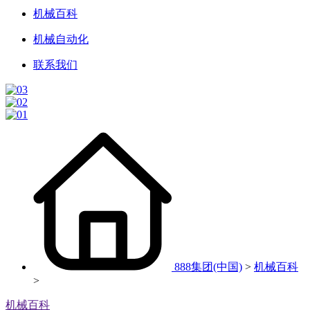
机械百科
机械自动化
联系我们
888集团(中国)
>
机械百科
>
机械百科