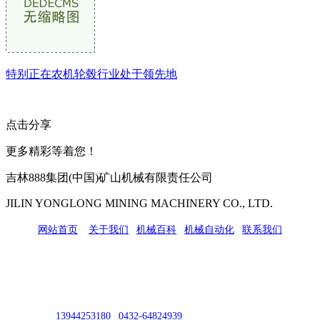
特别正在农机轮毂行业处于领先地
点击分享
更多精彩等着您！
吉林888集团(中国)矿山机械有限责任公司
JILIN YONGLONG MINING MACHINERY CO., LTD.
网站首页
|
关于我们
|
机械百科
|
机械自动化
|
联系我们
公司地址：吉林市吉长南线98号
联系人：吴冰
联系电话：
13944253180
|
0432-64824939