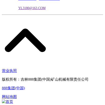
电子邮箱：
YL3180@163.COM
营业执照
版权所有：吉林888集团(中国)矿山机械有限责任公司
888集团(中国)
网站地图