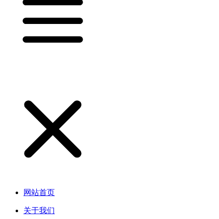
网站首页
关于我们