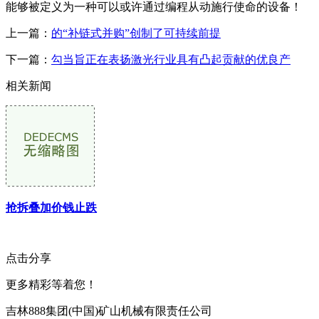
能够被定义为一种可以或许通过编程从动施行使命的设备！
上一篇：
的“补链式并购”创制了可持续前提
下一篇：
勾当旨正在表扬激光行业具有凸起贡献的优良产
相关新闻
抢拆叠加价钱止跌
点击分享
更多精彩等着您！
吉林888集团(中国)矿山机械有限责任公司