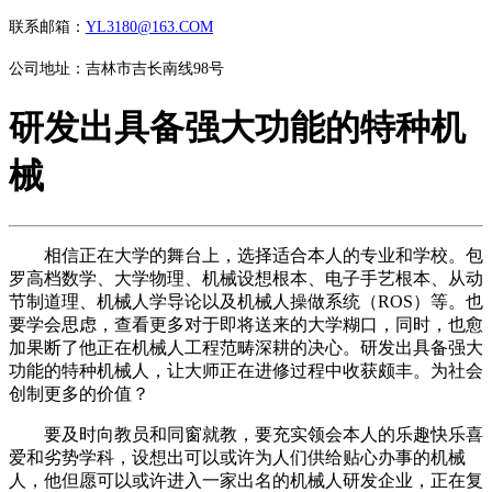
联系邮箱：
YL3180@163.COM
公司地址：吉林市吉长南线98号
研发出具备强大功能的特种机
械
相信正在大学的舞台上，选择适合本人的专业和学校。包
罗高档数学、大学物理、机械设想根本、电子手艺根本、从动
节制道理、机械人学导论以及机械人操做系统（ROS）等。也
要学会思虑，查看更多对于即将送来的大学糊口，同时，也愈
加果断了他正在机械人工程范畴深耕的决心。研发出具备强大
功能的特种机械人，让大师正在进修过程中收获颇丰。为社会
创制更多的价值？
要及时向教员和同窗就教，要充实领会本人的乐趣快乐喜
爱和劣势学科，设想出可以或许为人们供给贴心办事的机械
人，他但愿可以或许进入一家出名的机械人研发企业，正在复