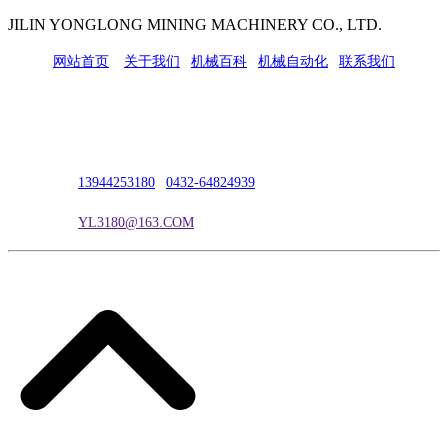
JILIN YONGLONG MINING MACHINERY CO., LTD.
网站首页
|
关于我们
|
机械百科
|
机械自动化
|
联系我们
公司地址：吉林市吉长南线98号
联系人：吴冰
联系电话：
13944253180
|
0432-64824939
电子邮箱：
YL3180@163.COM