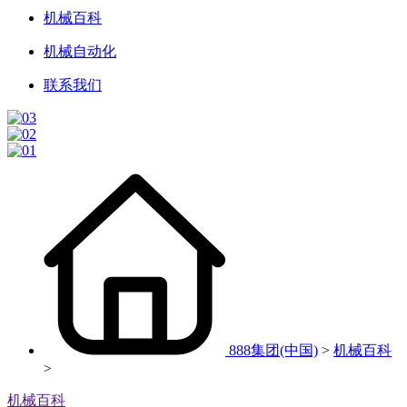
机械百科
机械自动化
联系我们
888集团(中国)
>
机械百科
>
机械百科