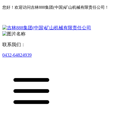
您好！欢迎访问吉林888集团(中国)矿山机械有限责任公司！
联系我们：
0432-64824939