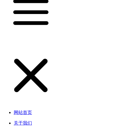
网站首页
关于我们