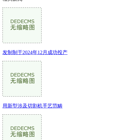
发制制于2024年12月成功投产
用新型涉及切割机手艺范畴