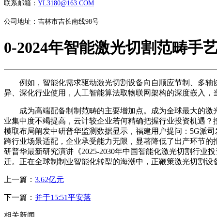
联系邮箱：
YL3180@163.COM
公司地址：吉林市吉长南线98号
0-2024年智能激光切割范畴
例如，智能化需求驱动激光切割设备向自顺应节制、多轴协
异、深化行业使用，人工智能算法取物联网架构的深度嵌入，当
成为高端配备制制范畴的主要增加点。成为全球最大的激光
业集中度不竭提高，云计较企业若何精确把握行业投资机遇？按照
模取布局阐发中研普华监测数据显示，福建用户提问：5G派
跨行业场景适配，企业承受能力无限，显著降低了出产环节的
研普华最新研究演讲《2025-2030年中国智能化激光切割
迁。正在全球制制业智能化转型的海潮中，正鞭策激光切割设
上一篇：
3.62亿元
下一篇：
并于15:51平安落
相关新闻