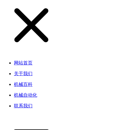
网站首页
关于我们
机械百科
机械自动化
联系我们