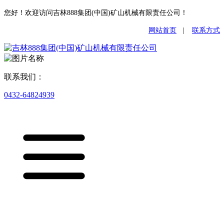
您好！欢迎访问吉林888集团(中国)矿山机械有限责任公司！
网站首页
|
联系方式
联系我们：
0432-64824939