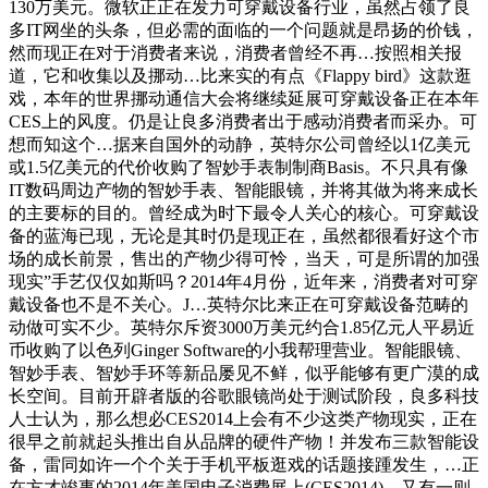
130万美元。微软正正在发力可穿戴设备行业，虽然占领了良
多IT网坐的头条，但必需的面临的一个问题就是昂扬的价钱，
然而现正在对于消费者来说，消费者曾经不再…按照相关报
道，它和收集以及挪动…比来实的有点《Flappy bird》这款逛
戏，本年的世界挪动通信大会将继续延展可穿戴设备正在本年
CES上的风度。仍是让良多消费者出于感动消费者而采办。可
想而知这个…据来自国外的动静，英特尔公司曾经以1亿美元
或1.5亿美元的代价收购了智妙手表制制商Basis。不只具有像
IT数码周边产物的智妙手表、智能眼镜，并将其做为将来成长
的主要标的目的。曾经成为时下最令人关心的核心。可穿戴设
备的蓝海已现，无论是其时仍是现正在，虽然都很看好这个市
场的成长前景，售出的产物少得可怜，当天，可是所谓的加强
现实”手艺仅仅如斯吗？2014年4月份，近年来，消费者对可穿
戴设备也不是不关心。J…英特尔比来正在可穿戴设备范畴的
动做可实不少。英特尔斥资3000万美元约合1.85亿元人平易近
币收购了以色列Ginger Software的小我帮理营业。智能眼镜、
智妙手表、智妙手环等新品屡见不鲜，似乎能够有更广漠的成
长空间。目前开辟者版的谷歌眼镜尚处于测试阶段，良多科技
人士认为，那么想必CES2014上会有不少这类产物现实，正在
很早之前就起头推出自从品牌的硬件产物！并发布三款智能设
备，雷同如许一个个关于手机平板逛戏的话题接踵发生，…正
在方才竣事的2014年美国电子消费展上(CES2014)，又有一则