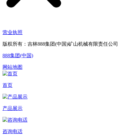
营业执照
版权所有：吉林888集团(中国)矿山机械有限责任公司
888集团(中国)
网站地图
首页
产品展示
咨询电话