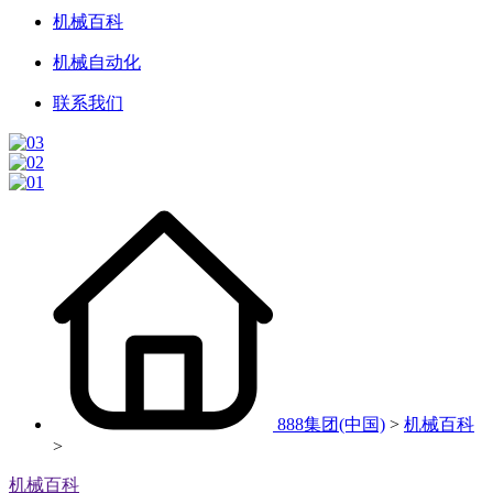
机械百科
机械自动化
联系我们
888集团(中国)
>
机械百科
>
机械百科