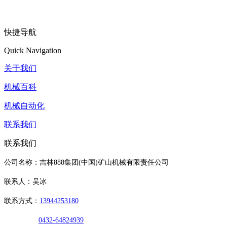
快捷导航
Quick Navigation
关于我们
机械百科
机械自动化
联系我们
联系我们
公司名称：吉林888集团(中国)矿山机械有限责任公司
联系人：吴冰
联系方式：
13944253180
0432-64824939