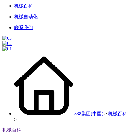
机械百科
机械自动化
联系我们
888集团(中国)
>
机械百科
>
机械百科