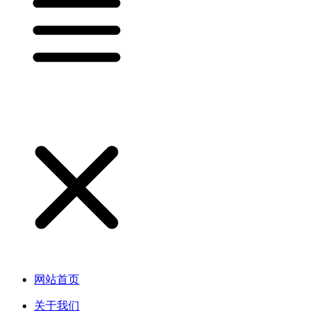
网站首页
关于我们