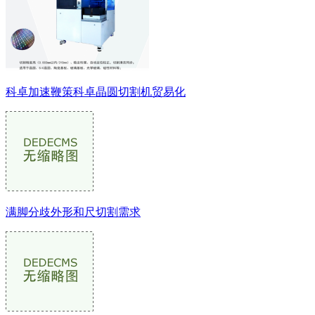
科卓加速鞭策科卓晶圆切割机贸易化
满脚分歧外形和尺切割需求