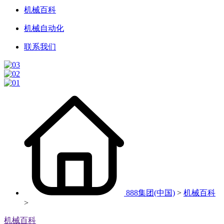
机械百科
机械自动化
联系我们
888集团(中国)
>
机械百科
>
机械百科