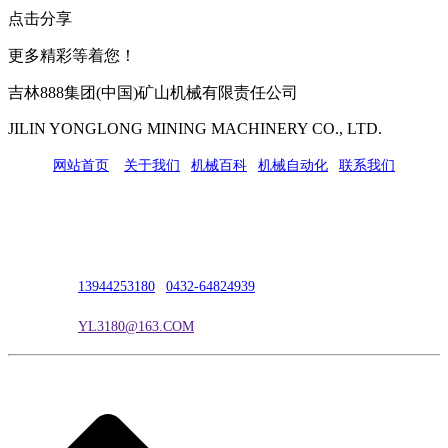
点击分享
更多精彩等着您！
吉林888集团(中国)矿山机械有限责任公司
JILIN YONGLONG MINING MACHINERY CO., LTD.
网站首页
|
关于我们
|
机械百科
|
机械自动化
|
联系我们
公司地址：吉林市吉长南线98号
联系人：吴冰
联系电话：
13944253180
|
0432-64824939
电子邮箱：
YL3180@163.COM