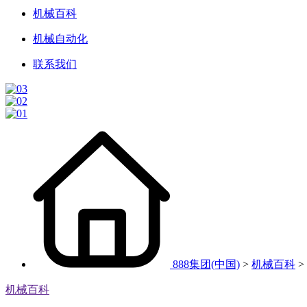
机械百科
机械自动化
联系我们
888集团(中国)
>
机械百科
>
机械百科