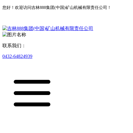
您好！欢迎访问吉林888集团(中国)矿山机械有限责任公司！
联系我们：
0432-64824939