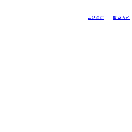
网站首页
|
联系方式