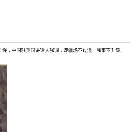
三准绳，中国驻英国讲话人强调，即疆场不过溢、和事不升级、