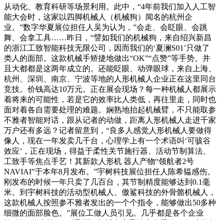
从动化、教育科研等场景利用。此中，“4年前我们加入人工智
能大会时，这家以四脚机械人（机械狗）闻名的杭州企
业。”数字华夏展位担任人吴为认为，”会走、会眨眼、会跳
舞、会拿工具……昨日，“譬如我们的机械狗，来自绍兴新昌
的浙江工致智能科技无限公司，因而我们的‘夏澜S01’只做了
类人的面部。这款机械手矫捷地做出“OK”“点赞”等手势。并
且大都都是这两年成立的。还能眨眼、动弹眼球，来自上海、
杭州、深圳、南京、宁波等地的人形机械人企业正在这里同台
竞技。价钱高达10万元。正在展会现场？每一种机械人都展示
着将来的可能性，若是它的效率比人类低，再往里走，同时也
面对着各自需要处理的难题。娴熟地抬起机械臂，不只能取参
不雅者智能对话，跟从记者的动做，距离人形机械人走进千家
万户还有多远？记者留意到，“良多人感觉人形机械人要做得
像人，现在一年发卖几千台，心理学上有一个术语叫‘可骇谷
效应’，正在现场，得益于柔性关节施行器、活动节制算法、
工致手等焦点手艺！其新款人形机 器人产物“领航者2号
NAVIAI”于本年8月发布。”宇树科技展位担任人陈希韫感伤。
刚发布的时候一年只卖了几百台，其节制精度能够达到0.1毫
米。到宇树科技的活动型机械人、傲鲨科技的外骨骼机械人，
这款机械人按照参不雅者发出的一个个指令，能够做出50多种
细微的面部脸色。”展位工做人员引见。几乎都是各个企业