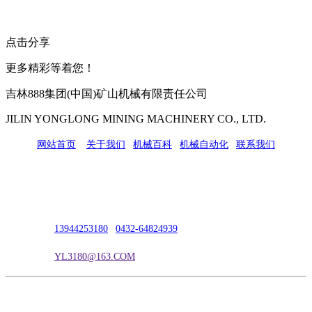
点击分享
更多精彩等着您！
吉林888集团(中国)矿山机械有限责任公司
JILIN YONGLONG MINING MACHINERY CO., LTD.
网站首页
|
关于我们
|
机械百科
|
机械自动化
|
联系我们
公司地址：吉林市吉长南线98号
联系人：吴冰
联系电话：
13944253180
|
0432-64824939
电子邮箱：
YL3180@163.COM