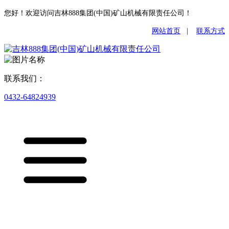
您好！欢迎访问吉林888集团(中国)矿山机械有限责任公司！
网站首页
|
联系方式
联系我们：
0432-64824939