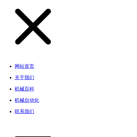
网站首页
关于我们
机械百科
机械自动化
联系我们