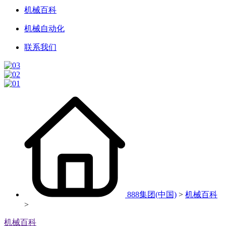
机械百科
机械自动化
联系我们
888集团(中国)
>
机械百科
>
机械百科