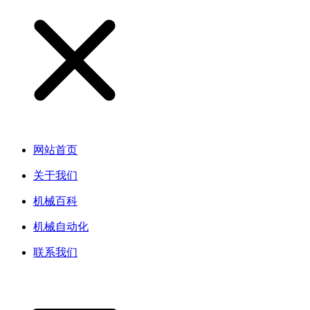
网站首页
关于我们
机械百科
机械自动化
联系我们