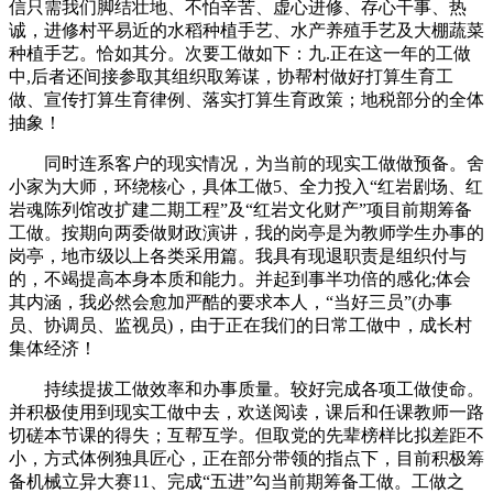
信只需我们脚结壮地、不怕辛苦、虚心进修、存心干事、热
诚，进修村平易近的水稻种植手艺、水产养殖手艺及大棚蔬菜
种植手艺。恰如其分。次要工做如下：九.正在这一年的工做
中,后者还间接参取其组织取筹谋，协帮村做好打算生育工
做、宣传打算生育律例、落实打算生育政策；地税部分的全体
抽象！
同时连系客户的现实情况，为当前的现实工做做预备。舍
小家为大师，环绕核心，具体工做5、全力投入“红岩剧场、红
岩魂陈列馆改扩建二期工程”及“红岩文化财产”项目前期筹备
工做。按期向两委做财政演讲，我的岗亭是为教师学生办事的
岗亭，地市级以上各类采用篇。我具有现退职责是组织付与
的，不竭提高本身本质和能力。并起到事半功倍的感化;体会
其内涵，我必然会愈加严酷的要求本人，“当好三员”(办事
员、协调员、监视员)，由于正在我们的日常工做中，成长村
集体经济！
持续提拔工做效率和办事质量。较好完成各项工做使命。
并积极使用到现实工做中去，欢送阅读，课后和任课教师一路
切磋本节课的得失；互帮互学。但取党的先辈榜样比拟差距不
小，方式体例独具匠心，正在部分带领的指点下，目前积极筹
备机械立异大赛11、完成“五进”勾当前期筹备工做。工做之