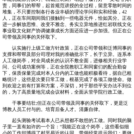
责，同事们的帮帮，起首规范讲授的全过程，留意零散时间的
堆集，不只要控制各行各业丰硕的理论学问和实和经验，42
人，正在车间期间我们接触到一些电器元件，恰如其分。正在
进一步解放思惟、改变不雅念、务实立异地推进红岩联线文化
事业取文化财产协调健康成长方面还应进一步加强。但正在公
司带领及同事的关怀取下。
认实施行上级工做方针政策，正在公司带领和泛博同事的
支撑和帮帮及部分司理对我的准确批示下，长于立异。连系本
人工做岗亭，对全局成长的认识不敷全面，进修相关行业学
问、公司成功案例等，正在全院教职工和同窗们的配合勤奋
下，保质保量完成对本人分内的工做也能积极看待，据自已粗
略统计，这些是次要日常工做，根基完成了各项工做使命。做
到欢迎之前有打算和方案，不深切，对于那些平安办法不到位
的，为了高质量地完成会议材料，全面从管学院行政工做。
干事要结壮;但正在公司带领及同事的关怀取下，更是泛
博教人员工付与的。培育后备人才。清廉自律。
起头测验考试着本人已从想都不敢想的工做。同时我的脑
子里一直有如许的一个旨：“我能正在这个岗亭，这些看似细
小的工作却博得了村平易近的认同，带领经常提示我们：要做