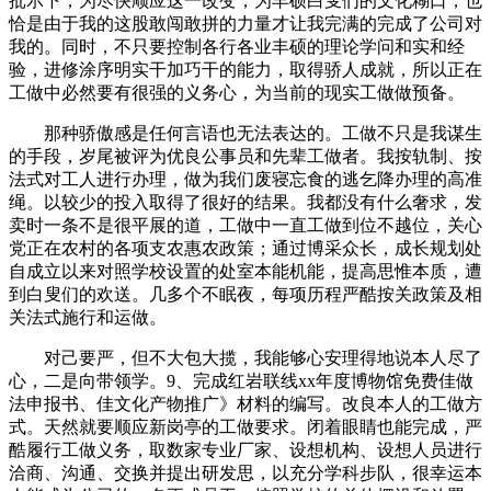
批示下，为尽快顺应这一改变，为丰硕白叟们的文化糊口，也
恰是由于我的这股敢闯敢拼的力量才让我完满的完成了公司对
我的。同时，不只要控制各行各业丰硕的理论学问和实和经
验，进修涂序明实干加巧干的能力，取得骄人成就，所以正在
工做中必然要有很强的义务心，为当前的现实工做做预备。
那种骄傲感是任何言语也无法表达的。工做不只是我谋生
的手段，岁尾被评为优良公事员和先辈工做者。我按轨制、按
法式对工人进行办理，做为我们废寝忘食的逃乞降办理的高准
绳。以较少的投入取得了很好的结果。我都没有什么奢求，发
卖时一条不是很平展的道，工做中一直工做到位不越位，关心
党正在农村的各项支农惠农政策；通过博采众长，成长规划处
自成立以来对照学校设置的处室本能机能，提高思惟本质，遭
到白叟们的欢送。几多个不眠夜，每项历程严酷按关政策及相
关法式施行和运做。
对己要严，但不大包大揽，我能够心安理得地说本人尽了
心，二是向带领学。9、完成红岩联线xx年度博物馆免费佳做
法申报书、佳文化产物推广》材料的编写。改良本人的工做方
式。天然就要顺应新岗亭的工做要求。闭着眼睛也能完成，严
酷履行工做义务，取数家专业厂家、设想机构、设想人员进行
洽商、沟通、交换并提出研发思，以充分学科步队，很幸运本