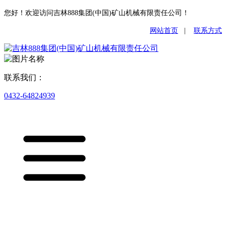
您好！欢迎访问吉林888集团(中国)矿山机械有限责任公司！
网站首页
|
联系方式
联系我们：
0432-64824939