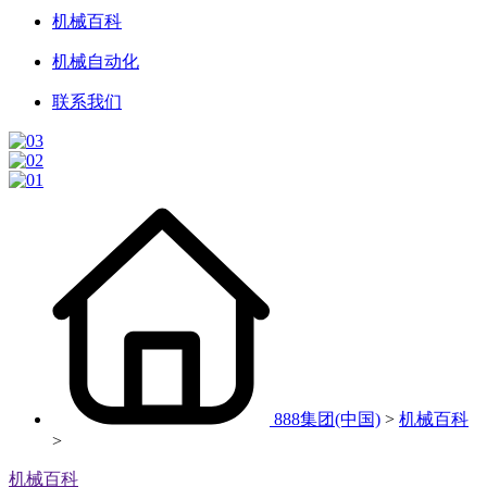
机械百科
机械自动化
联系我们
888集团(中国)
>
机械百科
>
机械百科