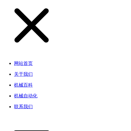
网站首页
关于我们
机械百科
机械自动化
联系我们