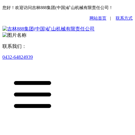
您好！欢迎访问吉林888集团(中国)矿山机械有限责任公司！
网站首页
|
联系方式
联系我们：
0432-64824939