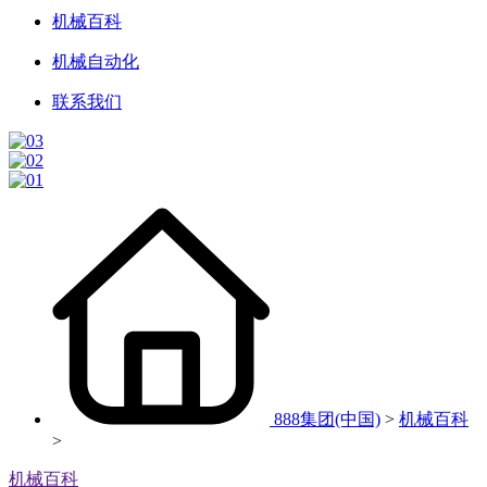
机械百科
机械自动化
联系我们
888集团(中国)
>
机械百科
>
机械百科