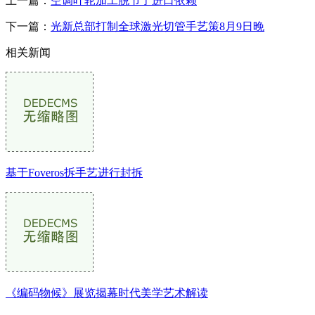
上一篇：
空调叶轮加工脱节了进口依赖
下一篇：
光新总部打制全球激光切管手艺策8月9日晚
相关新闻
基于Foveros拆手艺进行封拆
《编码物候》展览揭幕时代美学艺术解读