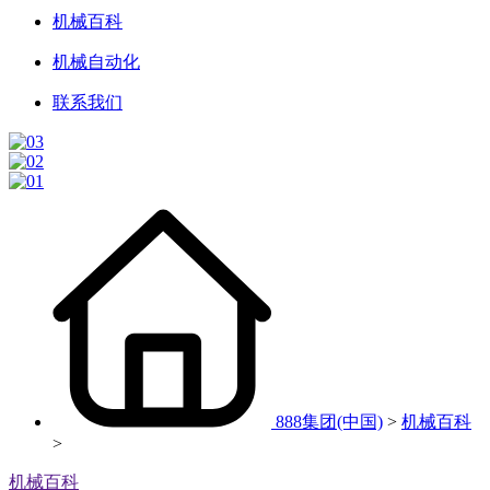
机械百科
机械自动化
联系我们
888集团(中国)
>
机械百科
>
机械百科