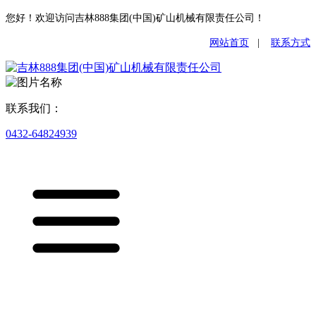
您好！欢迎访问吉林888集团(中国)矿山机械有限责任公司！
网站首页
|
联系方式
联系我们：
0432-64824939