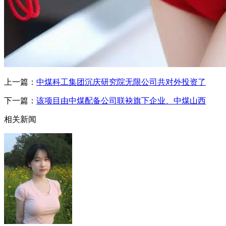
上一篇：
中煤科工集团沉庆研究院无限公司共对外投资了
下一篇：
该项目由中煤配备公司联袂旗下企业、中煤山西
相关新闻