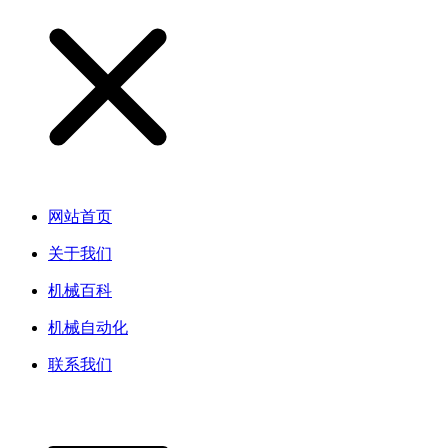
网站首页
关于我们
机械百科
机械自动化
联系我们