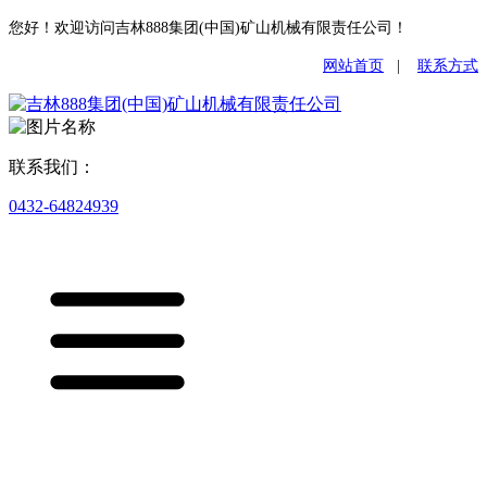
您好！欢迎访问吉林888集团(中国)矿山机械有限责任公司！
网站首页
|
联系方式
联系我们：
0432-64824939