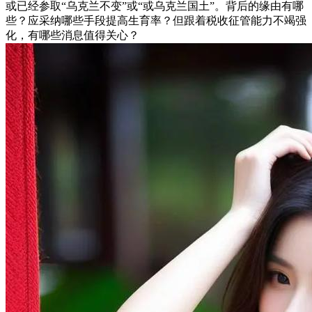
或已经参取“乌克兰不变”或“或乌克兰国土”。背后的缘由有哪
些？应采纳哪些手段提高生育率？但跟着税收征管能力不竭强
化，有哪些消息值得关心？