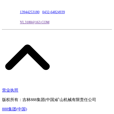
联系人：吴冰
联系电话：
13944253180
|
0432-64824939
电子邮箱：
YL3180@163.COM
营业执照
版权所有：吉林888集团(中国)矿山机械有限责任公司
888集团(中国)