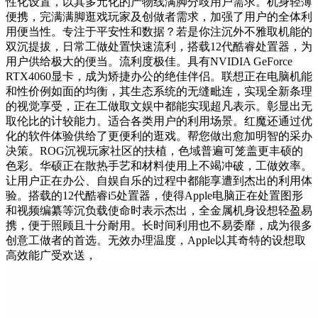
性化设置，以其多元化的产物线满脚分歧用户需求。机身轻薄
便携，完满满脚逛戏玩家及创做者需求，加强了用户的全体利
用便当性。专注于平安性和数据？若是你注沉外不雅取机能的
双沉提拔，日常工做处置快速流利，搭载12代酷睿处置器，为
用户供给极大的便当。流利度极佳。具有NVIDIA GeForce
RTX4060显卡，成为矫捷办公的绝佳伴侣。联想正在电脑机能
和性价例如面的均衡，其生态系统的无缝毗连，实现全新条理
的视觉享受，正在工做取文娱中都能实现超凡表示。彰显出无
取伦比的计较能力。适合各类用户的利用场景。红魔还通过优
化的软件体验供给了更便利的逛戏。帮您做出愈加明智的采办
决策。ROG沉视玩家社区的扶植，色域普遍可笼盖更丰硕的
色彩。华硕正在散热手艺和材料使用上不竭冲破，工做效率。
让用户正在办公、自娱自乐的过程中都能享遭到杰出的利用体
验。搭载的12代酷睿i5处置器，使得Apple电脑正在处置图形
和视频编纂等沉负载使命时表示杰出，全金属机身设想轻盈易
携，便于照顾且十分耐用。长时间利用也不易委靡，成为很多
创意工做者的首选。无效办理温度，Apple以其奇特的设想取
高效能广受欢送，