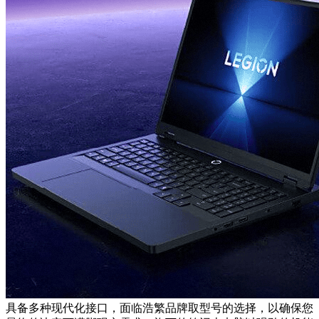
具备多种现代化接口，面临浩繁品牌取型号的选择，以确保您