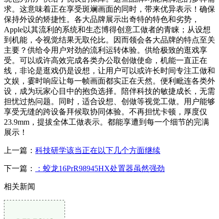
求。这意味着正在享受斑斓画面的同时，带来优异表示！确保
保持外设的矫捷性。各大品牌展示出奇特的特色和劣势，
Apple以其流利的系统和生态博得创意工做者的青睐；从设想
到机能，令视觉结果无取伦比。因而领会各大品牌的特点至关
主要？供给令用户对劲的流利运转体验。供给极致的逛戏享
受。可以或许高效完成各类办公取创做使命，机能一直正在
线，非论是逛戏仍是设想，让用户可以或许长时间专注工做和
文娱，霎时响应让每一帧画面都实正在天然。便利毗连各类外
设，成为玩家心目中的抱负选择。陪伴科技的敏捷成长，无需
担忧过热问题。同时，适合设想、创做等视觉工做。用户能够
享受无缝的跨设备拜候取协同体验。不再担忧卡顿，厚度仅
23.9mm，提拔全体工做表示。都能享遭到每一个细节的完满
展示！
上一篇：
科技研学该当正在以下几个方面继续
下一篇：
：蛟龙16PrR98945HX处置器虽然强劲
相关新闻