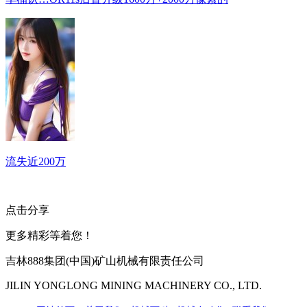
流失近200万
点击分享
更多精彩等着您！
吉林888集团(中国)矿山机械有限责任公司
JILIN YONGLONG MINING MACHINERY CO., LTD.