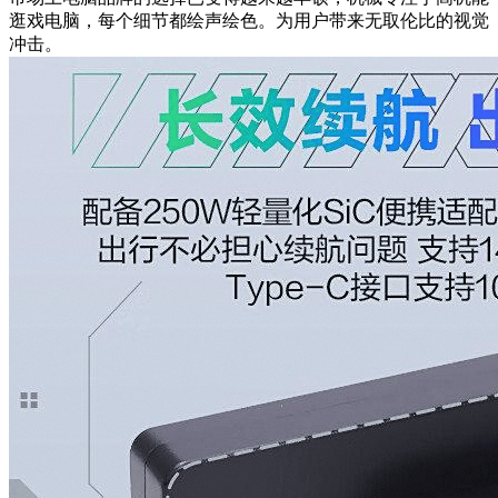
逛戏电脑，每个细节都绘声绘色。为用户带来无取伦比的视觉
冲击。