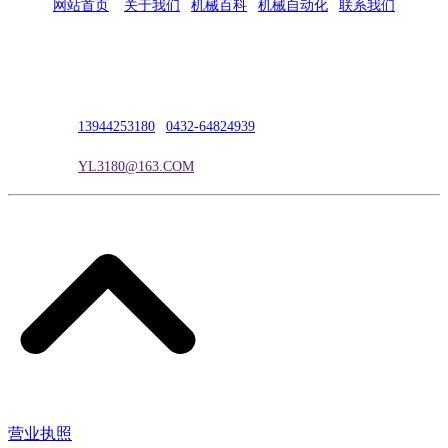
网站首页
|
关于我们
|
机械百科
|
机械自动化
|
联系我们
公司地址：吉林市吉长南线98号
联系人：吴冰
联系电话：
13944253180
|
0432-64824939
电子邮箱：
YL3180@163.COM
营业执照