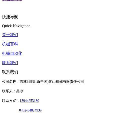
快捷导航
Quick Navigation
关于我们
机械百科
机械自动化
联系我们
联系我们
公司名称：吉林888集团(中国)矿山机械有限责任公司
联系人：吴冰
联系方式：
13944253180
0432-64824939