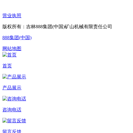
营业执照
版权所有：吉林888集团(中国)矿山机械有限责任公司
888集团(中国)
网站地图
首页
产品展示
咨询电话
留言反馈