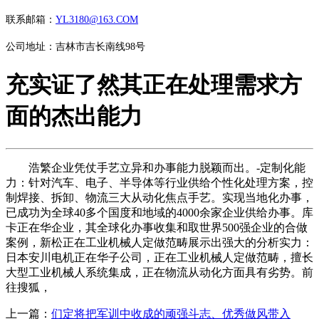
联系邮箱：
YL3180@163.COM
公司地址：吉林市吉长南线98号
充实证了然其正在处理需求方
面的杰出能力
浩繁企业凭仗手艺立异和办事能力脱颖而出。-定制化能
力：针对汽车、电子、半导体等行业供给个性化处理方案，控
制焊接、拆卸、物流三大从动化焦点手艺。实现当地化办事，
已成功为全球40多个国度和地域的4000余家企业供给办事。库
卡正在华企业，其全球化办事收集和取世界500强企业的合做
案例，新松正在工业机械人定做范畴展示出强大的分析实力：
日本安川电机正在华子公司，正在工业机械人定做范畴，擅长
大型工业机械人系统集成，正在物流从动化方面具有劣势。前
往搜狐，
上一篇：
们定将把军训中收成的顽强斗志、优秀做风带入