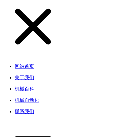
网站首页
关于我们
机械百科
机械自动化
联系我们