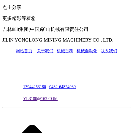
点击分享
更多精彩等着您！
吉林888集团(中国)矿山机械有限责任公司
JILIN YONGLONG MINING MACHINERY CO., LTD.
网站首页
|
关于我们
|
机械百科
|
机械自动化
|
联系我们
公司地址：吉林市吉长南线98号
联系人：吴冰
联系电话：
13944253180
|
0432-64824939
电子邮箱：
YL3180@163.COM