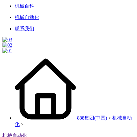
机械百科
机械自动化
联系我们
888集团(中国)
>
机械自动
化
>
机械自动化