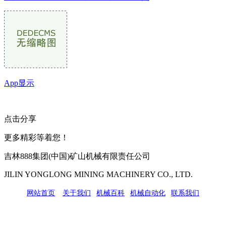
App显示
点击分享
更多精彩等着您！
吉林888集团(中国)矿山机械有限责任公司
JILIN YONGLONG MINING MACHINERY CO., LTD.
网站首页
|
关于我们
|
机械百科
|
机械自动化
|
联系我们
公司地址：吉林市吉长南线98号