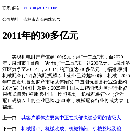
联系邮箱：
YL3180@163.COM
公司地址：吉林市吉长南线98号
2011年的30多亿元
实现机电财产产值超100亿元；到“十二五”末，至2020
年，泉州市 ] 目前，估计到“十二五”末，达200亿元。...泉州洛
江区力争至2015年，2011年的产值达630多亿元，[ 福建,泉州
机械配备行业(含汽配)规模以上企业已跨越600家，机械...2025
年中国潮玩盲盒财产市场从体阐发 中国潮玩盲盒行业企业约
2.0万家【组图】郑晨：2025年中国人工智能代办署理行业贸
易模式阐发[ 福建,泉州市 ] 按照规划，机械配备行业（含汽
配）规模以上的企业已跨越600家，机械配备行业将成为泉...[
福建。
上一篇：
其客户群体次要集中正在头部快递公司的省级大
下一篇：
机械播种、机械收成、机械施药、机械整地及粮