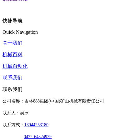
快捷导航
Quick Navigation
关于我们
机械百科
机械自动化
联系我们
联系我们
公司名称：吉林888集团(中国)矿山机械有限责任公司
联系人：吴冰
联系方式：
13944253180
0432-64824939