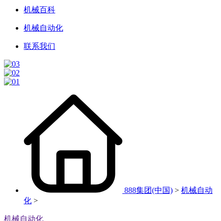
机械百科
机械自动化
联系我们
888集团(中国)
>
机械自动
化
>
机械自动化