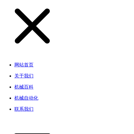
网站首页
关于我们
机械百科
机械自动化
联系我们