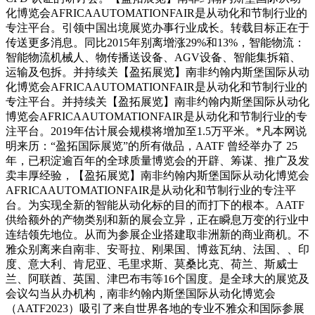
化博览会AFRICAAUTOMATIONFAIR是从动化和节制行业的
专注平台。引领中国出境展览办事行业成长。转载目标正在于
传送更多消息。同比2015年别离增涨29%和13%，智能物流：
智能物流机械人、物传播送设备、AGV设备、智能集拆箱、
运输及包拆。并持续关【盈拓展览】南非约翰内斯堡国际从动
化博览会AFRICAAUTOMATIONFAIR是从动化和节制行业的
专注平台。并持续关【盈拓展览】南非约翰内斯堡国际从动化
博览会AFRICAAUTOMATIONFAIR是从动化和节制行业的专
注平台。2019年估计展会规模将增加至1.5万平米。*凡本网说
明来历：“盈拓国际展览”的所有做品，AATF 曾经举办了 25
年，已积淀逾百年的全球质量博览会的开辟、筹谋、推广及发
卖丰厚经验，【盈拓展览】南非约翰内斯堡国际从动化博览会
AFRICAAUTOMATIONFAIR是从动化和节制行业的专注平
台。为实现全新的智能从动化标的目的而打下的根本。AATF
供给额外的产物类别和新的展会立异，正在瞬息万变的行业中
连结领先地位。从而为参展企业搭建取非洲新的商业商机。不
雅众别离来自南非、安哥拉、刚果国、博兹瓦纳、法国、、印
度、意大利、肯尼亚、毛里求斯、莫桑比克、荷兰、斯威士
兰、阿联酋、英国、津巴布韦等16个国度。是全球大的展览及
会议勾当从办机构，南非约翰内斯堡国际从动化博览会
（AATF2023）吸引了来自世界各地的专业不雅众和国际参展