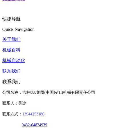
快捷导航
Quick Navigation
关于我们
机械百科
机械自动化
联系我们
联系我们
公司名称：吉林888集团(中国)矿山机械有限责任公司
联系人：吴冰
联系方式：
13944253180
0432-64824939