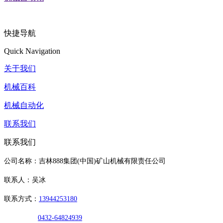
快捷导航
Quick Navigation
关于我们
机械百科
机械自动化
联系我们
联系我们
公司名称：吉林888集团(中国)矿山机械有限责任公司
联系人：吴冰
联系方式：
13944253180
0432-64824939