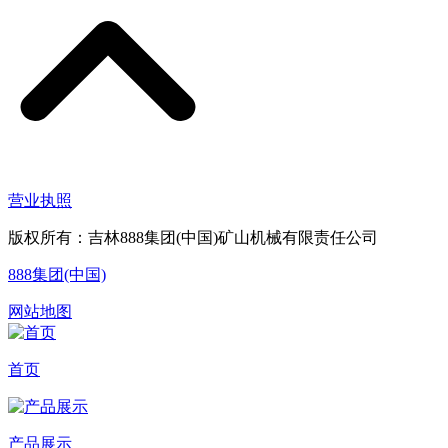
营业执照
版权所有：吉林888集团(中国)矿山机械有限责任公司
888集团(中国)
网站地图
首页
产品展示