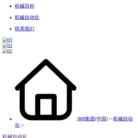
机械百科
机械自动化
联系我们
888集团(中国)
>
机械自动
化
>
机械自动化