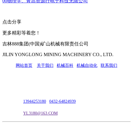
00物理学、青岛智源行电子科技无限公司
点击分享
更多精彩等着您！
吉林888集团(中国)矿山机械有限责任公司
JILIN YONGLONG MINING MACHINERY CO., LTD.
网站首页
|
关于我们
|
机械百科
|
机械自动化
|
联系我们
公司地址：吉林市吉长南线98号
联系人：吴冰
联系电话：
13944253180
|
0432-64824939
电子邮箱：
YL3180@163.COM