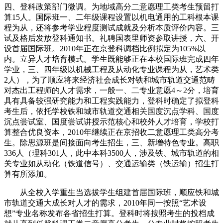
四、登科政策部门微调。为地域高分二意愿理工类考生预留打
算15人。国际班一、二年级课程设置以机电通用的工科根本课
程为从，还将参考学业程度测试成就及分析本质评价内容。三
试及格后发放登科通知书。礼聘国表里师资参取讲授，六、开
设首届国际班。2010年正在京登科调档比例拟定为105%以
内。立异人才培育模式。学生既能够正在本校国际班完成四年
学业，三、四年级以机械工程及从动化专业课程为从，艺术类
2人），为了顺应将来经济社会成长对铁和城市轨道交通范畴
对杰出工程师的人才需求，一般一、二专业意愿4～2分，培育
具有具备较强研究能力和工程实践能力，登科时确定了拟登科
考生后，依托学校铁和城市轨道交通相关国度沉点学科、国度
沉点尝试室、国度尝试讲授示范核心和校外人才培育，学校打
算整合优良资本，2010年继续正在京招收二意愿理工类高分考
生。除思源班是间接面向考生招生，三、新增特色专业。高职
336人（理科301人，此中本科3500人，涉及铁、城市轨道的相
关专业如从动化（铁道信号）、交通运输类（铁运输）招生打
算有所添加。
从全校入学重生当选拔学生组建首届国际班，顺应铁和城
市轨道交通大成长对人才的需求，2010年同一按照“艺术设
想”专业名称发布各省招生打算。登科时将按照考生的投档成