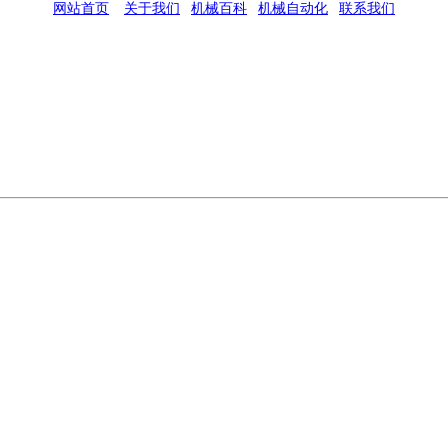
网站首页
|
关于我们
|
机械百科
|
机械自动化
|
联系我们