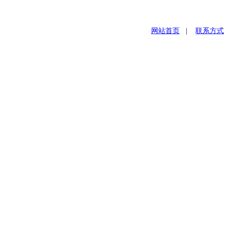
网站首页
|
联系方式