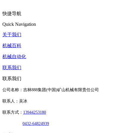
快捷导航
Quick Navigation
关于我们
机械百科
机械自动化
联系我们
联系我们
公司名称：吉林888集团(中国)矿山机械有限责任公司
联系人：吴冰
联系方式：
13944253180
0432-64824939