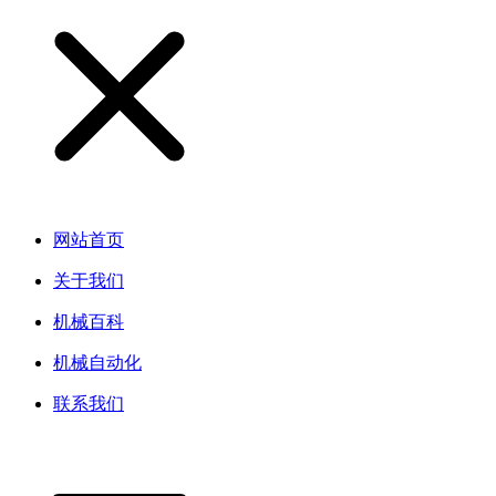
网站首页
关于我们
机械百科
机械自动化
联系我们