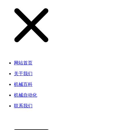
网站首页
关于我们
机械百科
机械自动化
联系我们