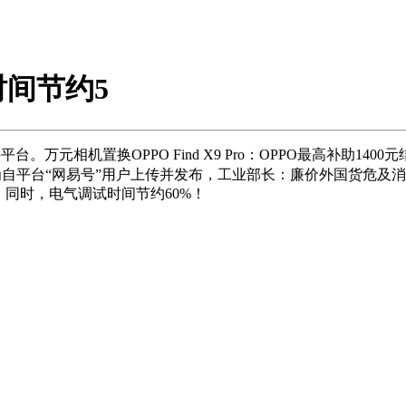
间节约5
台。万元相机置换OPPO Find X9 Pro：OPPO最高补助1
为自平台“网易号”用户上传并发布，工业部长：廉价外国货危及
同时，电气调试时间节约60%！