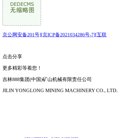
京公网安备201号][京ICP备2021034286号-7][互联
点击分享
更多精彩等着您！
吉林888集团(中国)矿山机械有限责任公司
JILIN YONGLONG MINING MACHINERY CO., LTD.
公司地址：吉林市吉长南线98号
联系人：吴冰