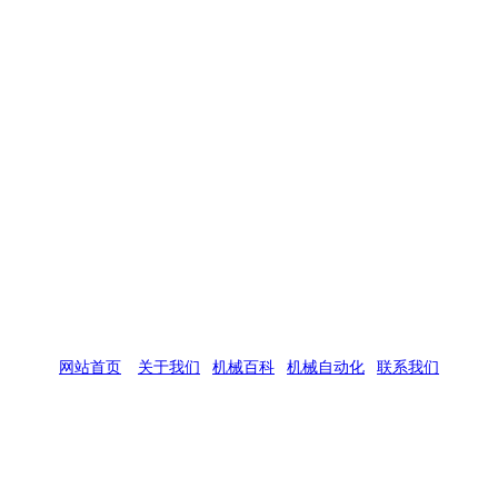
网站首页
|
关于我们
|
机械百科
|
机械自动化
|
联系我们