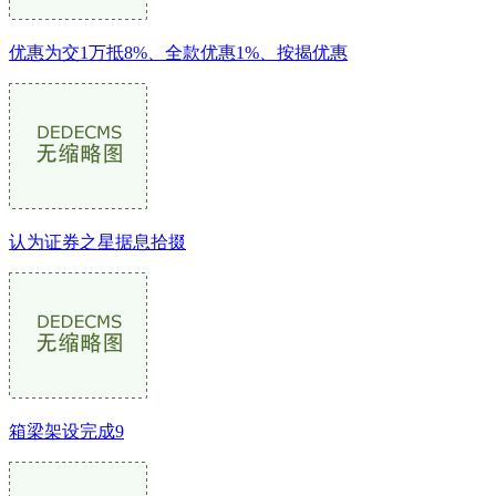
优惠为交1万抵8%、全款优惠1%、按揭优惠
认为证券之星据息拾掇
箱梁架设完成9