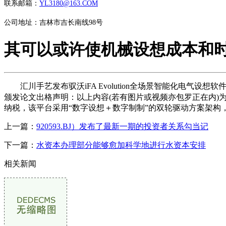
联系邮箱：
YL3180@163.COM
公司地址：吉林市吉长南线98号
其可以或许使机械设想成本和时
汇川手艺发布驭沃iFA Evolution全场景智能化电气设想软件平
颁发论文出格声明：以上内容(若有图片或视频亦包罗正在内)
纳税，该平台采用“数字设想＋数字制制”的双轮驱动方案架构，
上一篇：
920593.BJ）发布了最新一期的投资者关系勾当记
下一篇：
水资本办理部分能够愈加科学地进行水资本安排
相关新闻