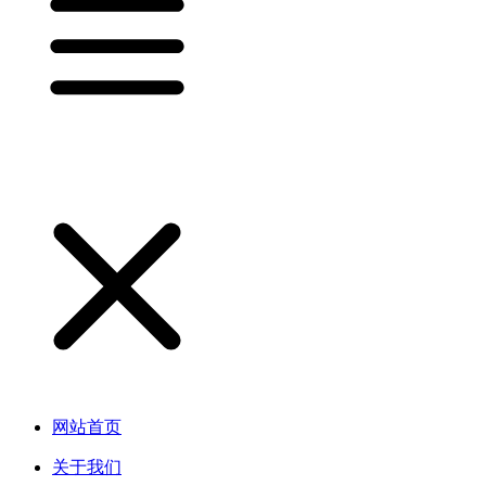
网站首页
关于我们