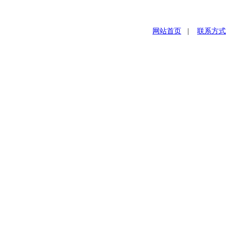
网站首页
|
联系方式