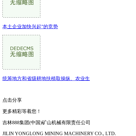
本土企业加快兴起”的竞势
统筹地方和省级耕地扶植取操纵、农业生
点击分享
更多精彩等着您！
吉林888集团(中国)矿山机械有限责任公司
JILIN YONGLONG MINING MACHINERY CO., LTD.