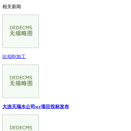
相关新闻
比拟削加工
大连天瑞水公司scr项目投标发布