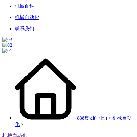
机械百科
机械自动化
联系我们
888集团(中国)
>
机械自动
化
>
机械自动化