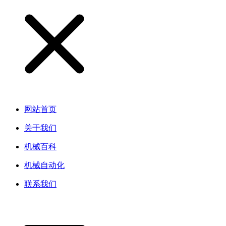
网站首页
关于我们
机械百科
机械自动化
联系我们