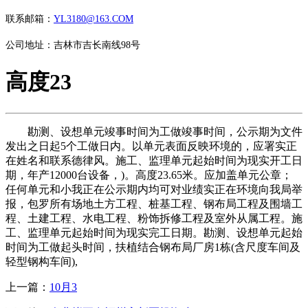
联系邮箱：
YL3180@163.COM
公司地址：吉林市吉长南线98号
高度23
勘测、设想单元竣事时间为工做竣事时间，公示期为文件
发出之日起5个工做日内。以单元表面反映环境的，应署实正
在姓名和联系德律风。施工、监理单元起始时间为现实开工日
期，年产12000台设备，)。高度23.65米。应加盖单元公章；
任何单元和小我正在公示期内均可对业绩实正在环境向我局举
报，包罗所有场地土方工程、桩基工程、钢布局工程及围墙工
程、土建工程、水电工程、粉饰拆修工程及室外从属工程。施
工、监理单元起始时间为现实完工日期。勘测、设想单元起始
时间为工做起头时间，扶植结合钢布局厂房1栋(含尺度车间及
轻型钢构车间),
上一篇：
10月3