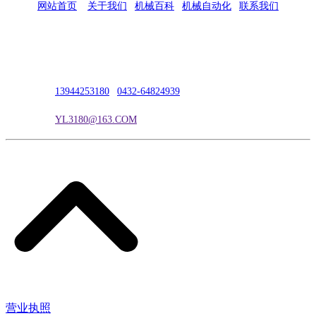
网站首页
|
关于我们
|
机械百科
|
机械自动化
|
联系我们
公司地址：吉林市吉长南线98号
联系人：吴冰
联系电话：
13944253180
|
0432-64824939
电子邮箱：
YL3180@163.COM
营业执照