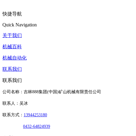
快捷导航
Quick Navigation
关于我们
机械百科
机械自动化
联系我们
联系我们
公司名称：吉林888集团(中国)矿山机械有限责任公司
联系人：吴冰
联系方式：
13944253180
0432-64824939