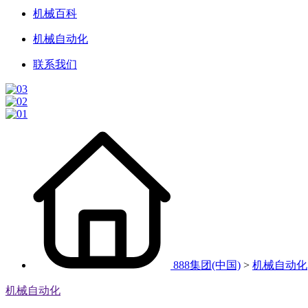
机械百科
机械自动化
联系我们
888集团(中国)
>
机械自动化
机械自动化