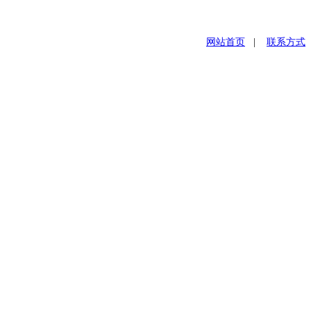
网站首页
|
联系方式