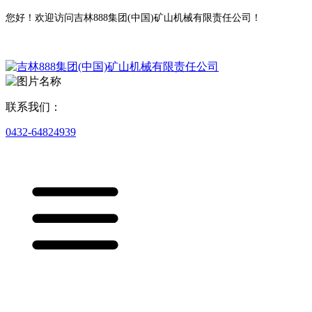
您好！欢迎访问吉林888集团(中国)矿山机械有限责任公司！
联系我们：
0432-64824939