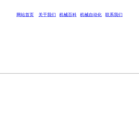
网站首页
|
关于我们
|
机械百科
|
机械自动化
|
联系我们