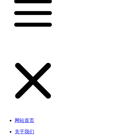
网站首页
关于我们