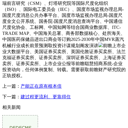
瑞前言研究（CSM）、灯塔研究院等国际尺度化组织
（ISO）、国际电工委员会（IEC）、国度市场监视办理总局-
国度尺度消息公共办事平台、国度市场监视办理总局-国度尺
度全文公开系统、国务院-国度尺度消息查询平台、中国通信
尺度化协会、工标网、中国知网等结合国商业数据库、ITC-
TRADE MAP、中国海关总署、商务部数据核心、处所海关、
中国医药保健品进出口商会等订购2025-2030年中国MVR蒸汽
机械行业成长前景预测取投资计谋规划阐发演讲
前瞻上市企
业大数据平台、美国证券买卖所、英国伦敦证券买卖所、法兰
克福证券买卖所、证券买卖所、深圳证券买卖所、上海证券买
卖所、证券买卖所、上市企业公报等前瞻聪慧招商系统-企业
投资动向，任何体例复制、转载。需要获取前瞻财产研究院的
正轨授权。
上一篇：
产能正在原有根本倍
下一篇：
建过程更流利、更靠得住
相关新闻