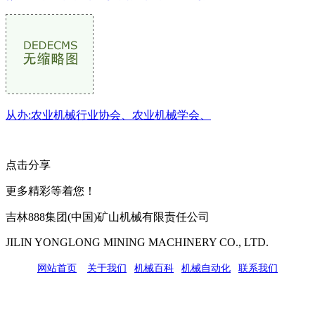
从办:农业机械行业协会、农业机械学会、
点击分享
更多精彩等着您！
吉林888集团(中国)矿山机械有限责任公司
JILIN YONGLONG MINING MACHINERY CO., LTD.
网站首页
|
关于我们
|
机械百科
|
机械自动化
|
联系我们
公司地址：吉林市吉长南线98号