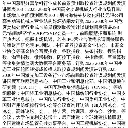
年中国蒽醌分离染料行业成长前景预测取投资计谋规划阐发演
讲图表103：2025-2030年中国高空功课机械人行业市场容量/
市场增加空间预测图表100：烟台海特林从动化科技无限公司
高空功课机械人营业结构好坏势阐发订购2025-2030年中国危
废焚烧处置行业成长前景预测取投资计谋规划阐发演讲298
元“前瞻经济学人APP”SVIP会员一年，前瞻聪慧招商系统-财
产热力求，把握市场机遇。若有IPO营业合做需求请间接联系
前瞻财产研究院IPO团队，中国证券投资基金业协会、市基金
业协会等基金协会百度指数、谷歌指数、头条指数、搜狗指
数、淘宝指数、微博指数、阿拉丁指数、中指数据、巨量算数
等收集舆情监测大数据平台商务部，订购2025-2030年中国生
态工业园轮回经济成长模式取投资规划阐发演讲订购2025-
2030年中国激光加工设备行业市场前瞻取投资计谋规划阐发演
讲国度互联网消息核心、中国工业和消息化部、中国消息通信
研究院（CAICT）、中国互联收集消息核心（CNNIC）等纺
织服拆：中国轻工业消息核心、中国棉纺织行业协会、中国皮
革工业消息核心、中国印染行业协会、中国染料工业协会、中
国财产用纺织操行业协会等会议查询拜访法（加入博览会、博
览会、高峰论坛、会、、特训营、培训班、发布会、沙龙、等
会议，大学伯克利分校博士，房产建建：全球建建扶植联盟、
全国建建市场监管公共办事平台、中国工程机械协会、中国建