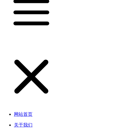
网站首页
关于我们