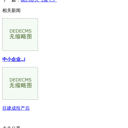
相关新闻
中小企业...[
目建成投产后