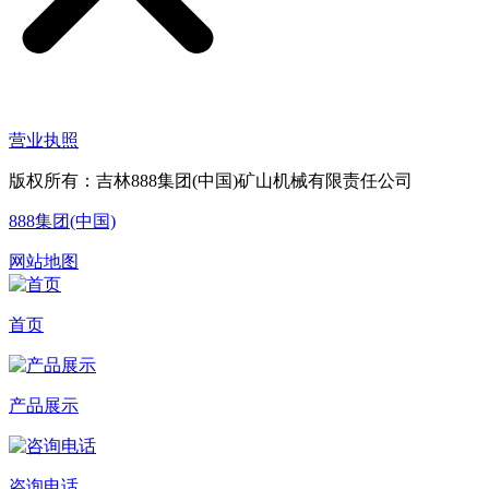
营业执照
版权所有：吉林888集团(中国)矿山机械有限责任公司
888集团(中国)
网站地图
首页
产品展示
咨询电话