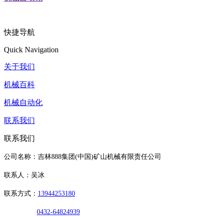
快捷导航
Quick Navigation
关于我们
机械百科
机械自动化
联系我们
联系我们
公司名称：吉林888集团(中国)矿山机械有限责任公司
联系人：吴冰
联系方式：
13944253180
0432-64824939