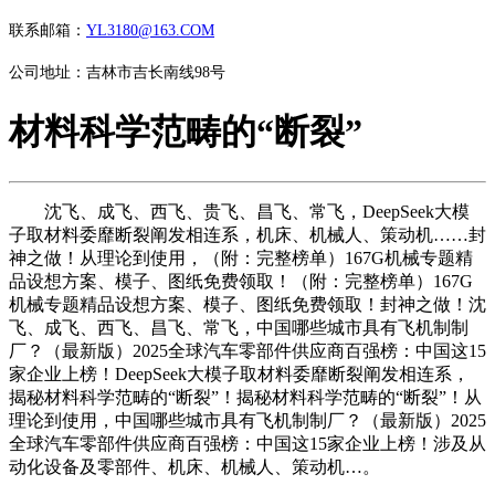
联系邮箱：
YL3180@163.COM
公司地址：吉林市吉长南线98号
材料科学范畴的“断裂”
沈飞、成飞、西飞、贵飞、昌飞、常飞，DeepSeek大模
子取材料委靡断裂阐发相连系，机床、机械人、策动机……封
神之做！从理论到使用，（附：完整榜单）167G机械专题精
品设想方案、模子、图纸免费领取！（附：完整榜单）167G
机械专题精品设想方案、模子、图纸免费领取！封神之做！沈
飞、成飞、西飞、昌飞、常飞，中国哪些城市具有飞机制制
厂？（最新版）2025全球汽车零部件供应商百强榜：中国这15
家企业上榜！DeepSeek大模子取材料委靡断裂阐发相连系，
揭秘材料科学范畴的“断裂”！揭秘材料科学范畴的“断裂”！从
理论到使用，中国哪些城市具有飞机制制厂？（最新版）2025
全球汽车零部件供应商百强榜：中国这15家企业上榜！涉及从
动化设备及零部件、机床、机械人、策动机…。