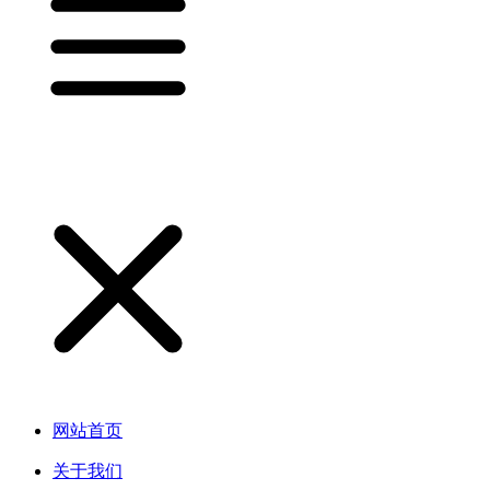
网站首页
关于我们