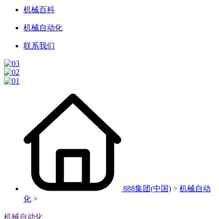
机械百科
机械自动化
联系我们
888集团(中国)
>
机械自动
化
>
机械自动化