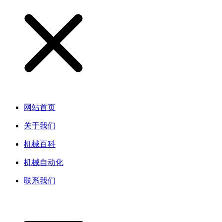
网站首页
关于我们
机械百科
机械自动化
联系我们