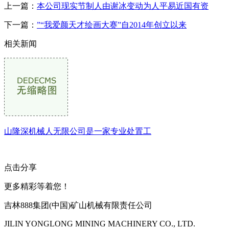
上一篇：
本公司现实节制人由谢冰变动为人平易近国有资
下一篇：
”“我爱颜天才绘画大赛”自2014年创立以来
相关新闻
山隆深机械人无限公司是一家专业处置工
点击分享
更多精彩等着您！
吉林888集团(中国)矿山机械有限责任公司
JILIN YONGLONG MINING MACHINERY CO., LTD.