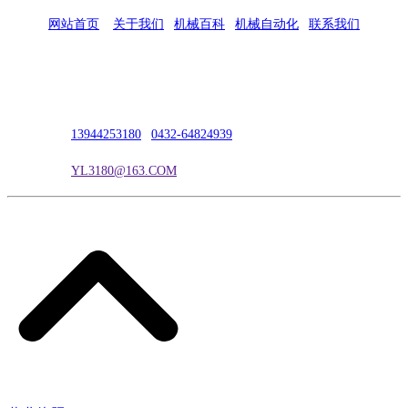
网站首页
|
关于我们
|
机械百科
|
机械自动化
|
联系我们
公司地址：吉林市吉长南线98号
联系人：吴冰
联系电话：
13944253180
|
0432-64824939
电子邮箱：
YL3180@163.COM