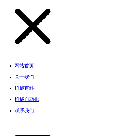
网站首页
关于我们
机械百科
机械自动化
联系我们