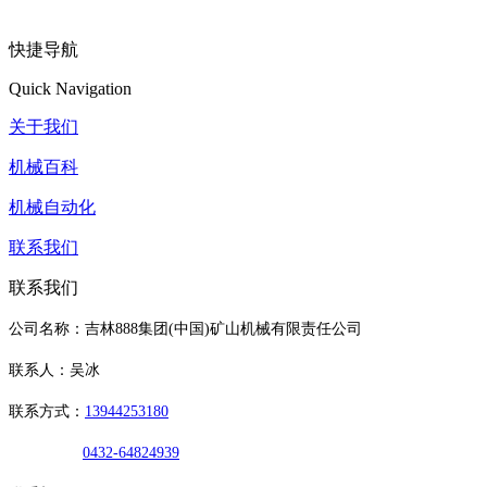
快捷导航
Quick Navigation
关于我们
机械百科
机械自动化
联系我们
联系我们
公司名称：吉林888集团(中国)矿山机械有限责任公司
联系人：吴冰
联系方式：
13944253180
0432-64824939