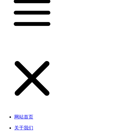
网站首页
关于我们