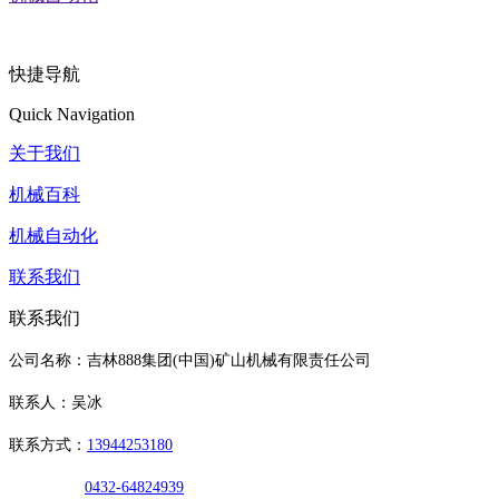
快捷导航
Quick Navigation
关于我们
机械百科
机械自动化
联系我们
联系我们
公司名称：吉林888集团(中国)矿山机械有限责任公司
联系人：吴冰
联系方式：
13944253180
0432-64824939