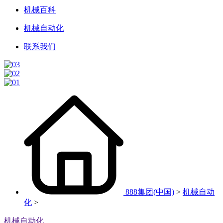
机械百科
机械自动化
联系我们
888集团(中国)
>
机械自动
化
>
机械自动化