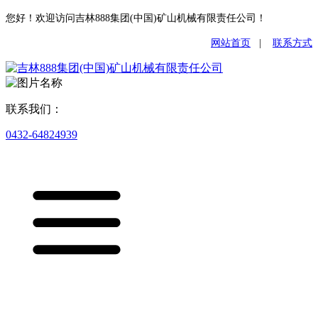
您好！欢迎访问吉林888集团(中国)矿山机械有限责任公司！
网站首页
|
联系方式
联系我们：
0432-64824939