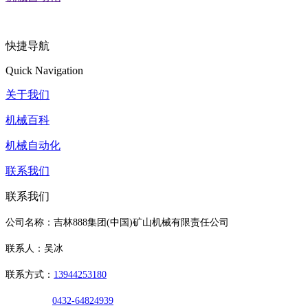
快捷导航
Quick Navigation
关于我们
机械百科
机械自动化
联系我们
联系我们
公司名称：吉林888集团(中国)矿山机械有限责任公司
联系人：吴冰
联系方式：
13944253180
0432-64824939