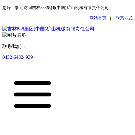
您好！欢迎访问吉林888集团(中国)矿山机械有限责任公司！
网站首页
|
联系方式
联系我们：
0432-64824939