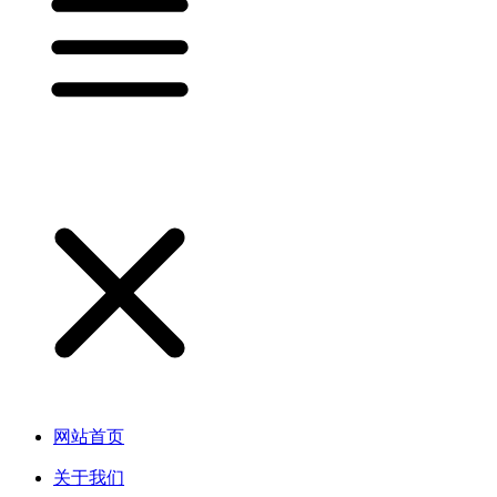
网站首页
关于我们