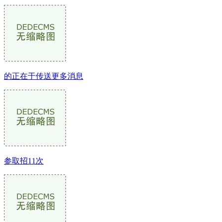
的正在于传送更多消息
参取招11次