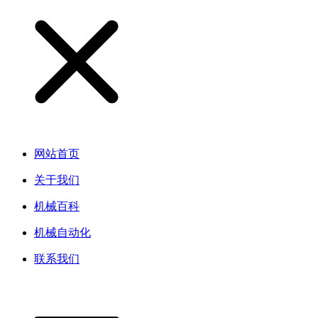
网站首页
关于我们
机械百科
机械自动化
联系我们