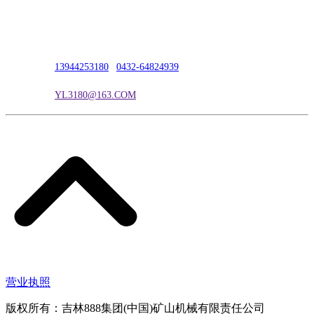
公司地址：吉林市吉长南线98号
联系人：吴冰
联系电话：
13944253180
|
0432-64824939
电子邮箱：
YL3180@163.COM
营业执照
版权所有：吉林888集团(中国)矿山机械有限责任公司