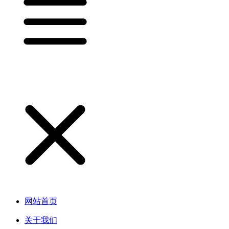
网站首页
关于我们